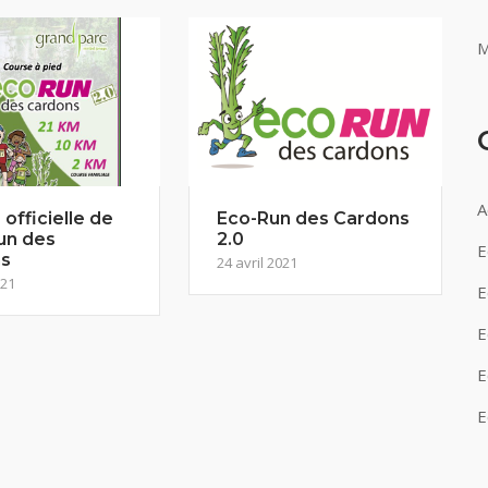
M
A
 officielle de
Eco-Run des Cardons
un des
2.0
E
s
24 avril 2021
021
E
E
E
E