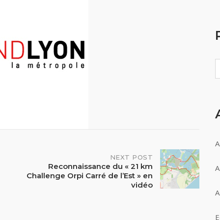
A
NEXT POST
Reconnaissance du « 21 km
A
Challenge Orpi Carré de l’Est » en
vidéo
A
E