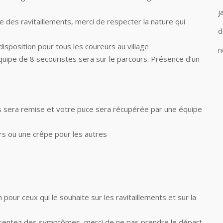
j
e des ravitaillements, merci de respecter la nature qui
d
 disposition pour tous les coureurs au village
n
quipe de 8 secouristes sera sur le parcours. Présence d’un
us sera remise et votre puce sera récupérée par une équipe
urs ou une crêpe pour les autres
pour ceux qui le souhaite sur les ravitaillements et sur la
ésentez des symptômes, merci de ne pas prendre le départ