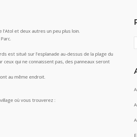
e l’Atol et deux autres un peu plus loin.
 Parc.
ards est situé sur l’esplanade au-dessus de la plage du
Pour ceux qui ne connaissent pas, des panneaux seront
eront au même endroit.
A
village où vous trouverez :
A
A
E