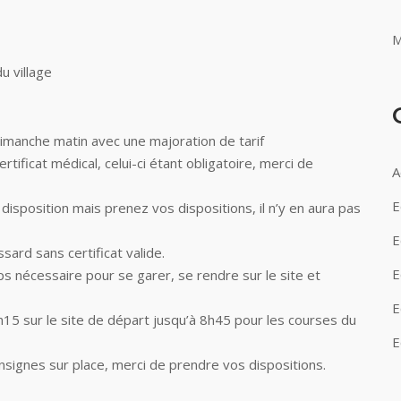
M
u village
imanche matin avec une majoration de tarif
tificat médical, celui-ci étant obligatoire, merci de
A
E
isposition mais prenez vos dispositions, il n’y en aura pas
E
ard sans certificat valide.
E
s nécessaire pour se garer, se rendre sur le site et
E
h15 sur le site de départ jusqu’à 8h45 pour les courses du
E
onsignes sur place, merci de prendre vos dispositions.