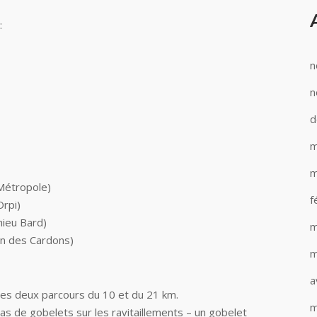
:
n
n
d
m
m
 Métropole)
f
Orpi)
hieu Bard)
m
n des Cardons)
m
a
r les deux parcours du 10 et du 21 km.
m
pas de gobelets sur les ravitaillements – un gobelet